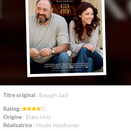
Titre original
: Enough Said
Rating:
Origine
: États-Unis
Réalisatrice
: Nicole Holofcener