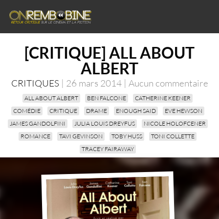
[CRITIQUE] ALL ABOUT
ALBERT
CRITIQUES
| 26 mars 2014 | Aucun commentaire
ALL ABOUT ALBERT
BEN FALCONE
CATHERINE KEENER
COMÉDIE
CRITIQUE
DRAME
ENOUGH SAID
EVE HEWSON
JAMES GANDOLFINI
JULIA LOUIS DREYFUS
NICOLE HOLOFCENER
ROMANCE
TAVI GEVINSON
TOBY HUSS
TONI COLLETTE
TRACEY FAIRAWAY