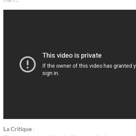
La Critique
: