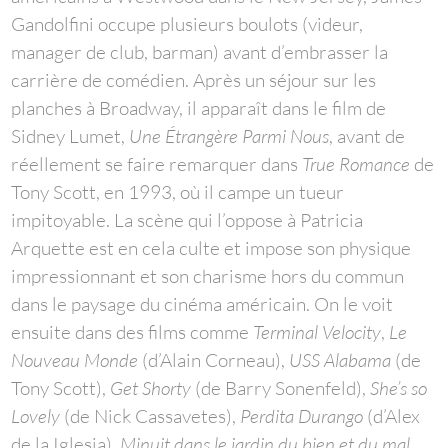
Gandolfini occupe plusieurs boulots (videur,
manager de club, barman) avant d’embrasser la
carrière de comédien. Après un séjour sur les
planches à Broadway, il apparaît dans le film de
Sidney Lumet,
Une Étrangère Parmi Nous
, avant de
réellement se faire remarquer dans
True Romance
de
Tony Scott, en 1993, où il campe un tueur
impitoyable. La scène qui l’oppose à Patricia
Arquette est en cela culte et impose son physique
impressionnant et son charisme hors du commun
dans le paysage du cinéma américain. On le voit
ensuite dans des films comme
Terminal Velocity
,
Le
Nouveau Monde
(d’Alain Corneau),
USS Alabama
(de
Tony Scott),
Get Shorty
(de Barry Sonenfeld),
She’s so
Lovely
(de Nick Cassavetes),
Perdita Durango
(d’Alex
de la Iglesia),
Minuit dans le jardin du bien et du mal