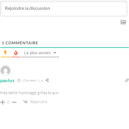
1
COMMENTAIRE
Le plus ancien
paulus
13 années il y a
tres belle hommage gilles bravo
Répondre
0