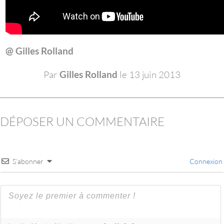
@ Gilles Rolland
Par
Gilles Rolland
le 13 juin 2013
DÉPOSER UN COMMENTAIRE
S’abonner
Connexion