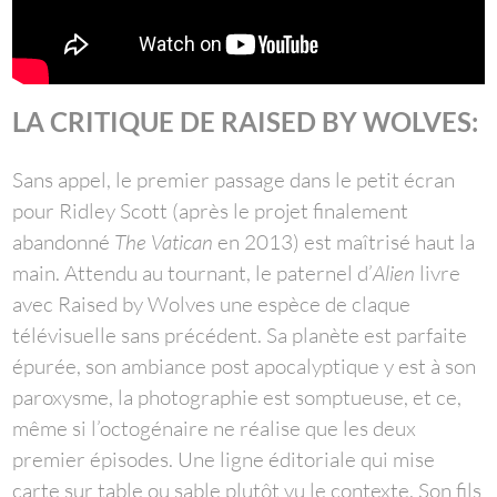
LA CRITIQUE DE RAISED BY WOLVES:
Sans appel, le premier passage dans le petit écran
pour Ridley Scott (après le projet finalement
abandonné
The Vatican
en 2013) est maîtrisé haut la
main. Attendu au tournant, le paternel d’
Alien
livre
avec Raised by Wolves une espèce de claque
télévisuelle sans précédent. Sa planète est parfaite
épurée, son ambiance post apocalyptique y est à son
paroxysme, la photographie est somptueuse, et ce,
même si l’octogénaire ne réalise que les deux
premier épisodes. Une ligne éditoriale qui mise
carte sur table ou sable plutôt vu le contexte. Son fils