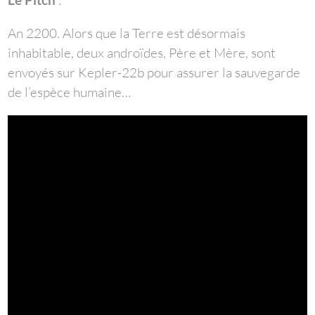
An 2200. Alors que la Terre est désormais
inhabitable, deux androïdes, Père et Mère, sont
envoyés sur Kepler-22b pour assurer la sauvegarde
de l’espèce humaine…