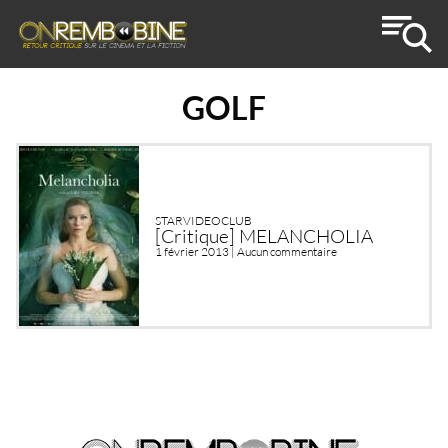
GOLF
STARVIDEOCLUB
[Critique] MELANCHOLIA
1 février 2013 |
Aucun commentaire