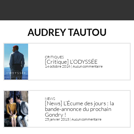
AUDREY TAUTOU
CRITIQUES
[Critique] L’ODYSSÉE
14 octobre 2016 |
Aucun commentaire
NEWS
[News] L’Écume des jours : la
bande-annonce du prochain
Gondry !
25 janvier 2013 |
Aucun commentaire