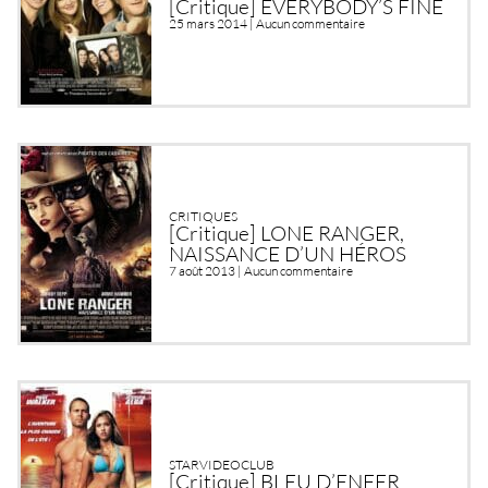
[Critique] EVERYBODY’S FINE
25 mars 2014 |
Aucun commentaire
CRITIQUES
[Critique] LONE RANGER,
NAISSANCE D’UN HÉROS
7 août 2013 |
Aucun commentaire
STARVIDEOCLUB
[Critique] BLEU D’ENFER